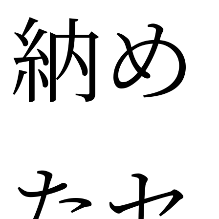
納め
たセ